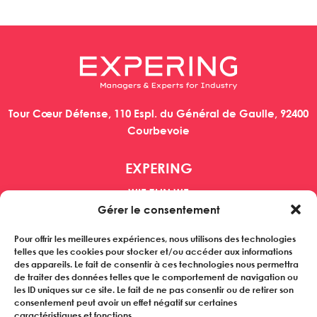
Tour Cœur Défense, 110 Espl. du Général de Gaulle, 92400
Courbevoie
EXPERING
WIE ZIJN WE
Gérer le consentement
MANAGERS
BEDRIJVEN
Pour offrir les meilleures expériences, nous utilisons des technologies
REFERENTIES
telles que les cookies pour stocker et/ou accéder aux informations
NIEUWS
des appareils. Le fait de consentir à ces technologies nous permettra
de traiter des données telles que le comportement de navigation ou
les ID uniques sur ce site. Le fait de ne pas consentir ou de retirer son
Abonneer je op onze nieuwsbrief
consentement peut avoir un effet négatif sur certaines
caractéristiques et fonctions.