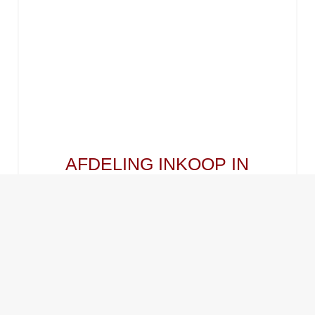
AFDELING INKOOP IN
OVERGANG IN DE
DUURZAME
ENERGIESECTOR
Een opkomende speler in de productie van
zonnepanelen Made in France vroeg EXPERING
om de aankoopafdeling te beheren in het kader van
een...