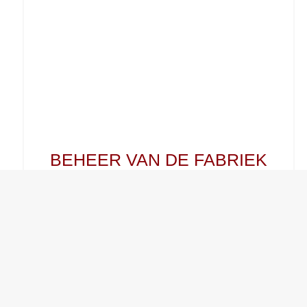
BEHEER VAN DE FABRIEK
IN BAZANCOURT
In het kader van een reorganisatie van de groep in
de afgelopen 18 maanden heeft onze klant, een
specialist in industriële fysieke beveiliging,...
MEER ZIEN