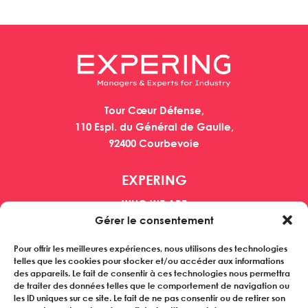
Tour Cœur Défense,
110 Espl. du Général de Gaulle,
92400 Courbevoie
EXPERING
WHO WE ARE
Gérer le consentement
MANAGERS
CUSTOMERS
Pour offrir les meilleures expériences, nous utilisons des technologies
REFERENCES
telles que les cookies pour stocker et/ou accéder aux informations
NEWS
des appareils. Le fait de consentir à ces technologies nous permettra
de traiter des données telles que le comportement de navigation ou
les ID uniques sur ce site. Le fait de ne pas consentir ou de retirer son
Subscribe to our newsletter