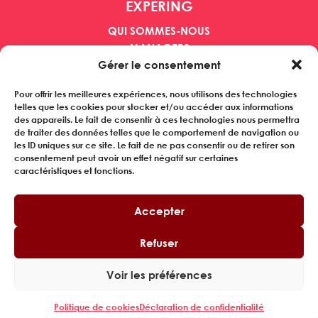
EXPERING
QUI SOMMES-NOUS
MANAGERS
ENTREPRISES
Gérer le consentement
REFERENCES
Pour offrir les meilleures expériences, nous utilisons des technologies
ACTUALITES
telles que les cookies pour stocker et/ou accéder aux informations
des appareils. Le fait de consentir à ces technologies nous permettra
Inscrivez-vous à notre newsletter
de traiter des données telles que le comportement de navigation ou
les ID uniques sur ce site. Le fait de ne pas consentir ou de retirer son
consentement peut avoir un effet négatif sur certaines
caractéristiques et fonctions.
SUIVEZ-NOUS
Accepter
Refuser
© Copyright 2025. Made with ❤ by
Toclic
.
Politique Q3SE
•
Charte Ethique
•
Mentions légales
•
Voir les préférences
Déclaration de confidentialité (UE)
•
Politique de
cookies
Politique de cookies
Déclaration de confidentialité