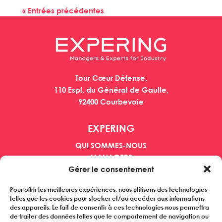
« Entrées précédentes
Tour Cœur Défense,
110 Espl. du Général de Gaulle,
92400 Courbevoie
EXPERING
QUI SOMMES-NOUS
MANAGERS
Gérer le consentement
ENTREPRISES
REFERENCES
Pour offrir les meilleures expériences, nous utilisons des technologies
ACTUALITES
telles que les cookies pour stocker et/ou accéder aux informations
des appareils. Le fait de consentir à ces technologies nous permettra
Inscrivez-vous à notre newsletter
de traiter des données telles que le comportement de navigation ou