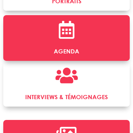
PORTRAITS

AGENDA

INTERVIEWS & TÉMOIGNAGES