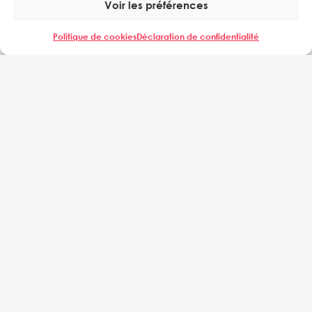
Voir les préférences
Politique de cookies
Déclaration de confidentialité
Tour Cœur Défense,
110 Espl. du Général de Gaulle,
92400 Courbevoie
EXPERING
QUI SOMMES-NOUS
MANAGERS
ENTREPRISES
REFERENCES