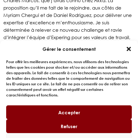
Charles Marcos, que j’avais connu chez Akka. La
proposition qu’il me fait de le rejoindre, aux côtés de
Myriam Chergui et de Daniel Rodriguez, pour délivrer une
expertise d’excellence m’enthousiasme. Je suis
déterminée à relever ce nouveau challenge et ravie
d’intégrer l’équipe d’Expering pour ses valeurs de travail,
d’honnêteté, et pour ses qualités humaines que je
Gérer le consentement
partage. J’aurai à cœur de les faire vivre avec nos
experts et nos clients au travers des partenariats que nous
Pour offrir les meilleures expériences, nous utilisons des technologies
développerons ensemble.
telles que les cookies pour stocker et/ou accéder aux informations
des appareils. Le fait de consentir à ces technologies nous permettra
de traiter des données telles que le comportement de navigation ou
les ID uniques sur ce site. Le fait de ne pas consentir ou de retirer son
consentement peut avoir un effet négatif sur certaines
REVENIR AUX PORTRAITS
caractéristiques et fonctions.
Accepter
Refuser