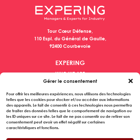
Tour Cœur Défense,
110 Espl. du Général de Gaulle,
92400 Courbevoie
EXPERING
WHO WE ARE
MANAGERS
Gérer le consentement
CUSTOMERS
Pour offrir les meilleures expériences, nous utilisons des technologies
REFERENCES
telles que les cookies pour stocker et/ou accéder aux informations
NEWS
des appareils. Le fait de consentir à ces technologies nous permettra
de traiter des données telles que le comportement de navigation ou
les ID uniques sur ce site. Le fait de ne pas consentir ou de retirer son
Subscribe to our newsletter
consentement peut avoir un effet négatif sur certaines
caractéristiques et fonctions.
FOLLOW US