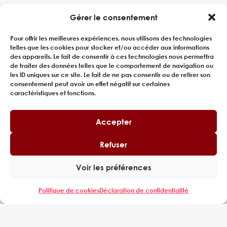
Gérer le consentement
Pour offrir les meilleures expériences, nous utilisons des technologies
telles que les cookies pour stocker et/ou accéder aux informations
des appareils. Le fait de consentir à ces technologies nous permettra
de traiter des données telles que le comportement de navigation ou
les ID uniques sur ce site. Le fait de ne pas consentir ou de retirer son
consentement peut avoir un effet négatif sur certaines
caractéristiques et fonctions.
Accepter
Refuser
Voir les préférences
EVALUATION GESTION DE PROJET ET
QUALITÉ PROJET
Politique de cookies
Déclaration de confidentialité
Expering intervient auprès d’un acteur majeur de son
secteur, dans le Sud de la France, confronté à de
fortes contraintes réglementaires. Notre...