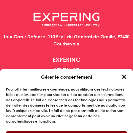
Tour Cœur Défense, 110 Espl. du Général de Gaulle, 92400
Courbevoie
EXPERING
WIE ZIJN WE
MANAGERS
Gérer le consentement
BEDRIJVEN
Pour offrir les meilleures expériences, nous utilisons des technologies
REFERENTIES
telles que les cookies pour stocker et/ou accéder aux informations
NIEUWS
des appareils. Le fait de consentir à ces technologies nous permettra
de traiter des données telles que le comportement de navigation ou
les ID uniques sur ce site. Le fait de ne pas consentir ou de retirer son
Abonneer je op onze nieuwsbrief
consentement peut avoir un effet négatif sur certaines
caractéristiques et fonctions.
VOLG ONS