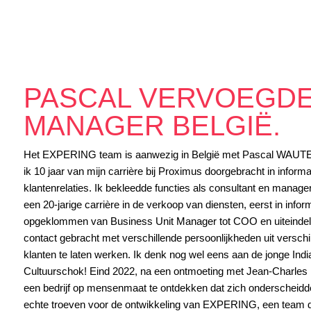
PASCAL VERVOEGDE
MANAGER BELGIË.
Het EXPERING team is aanwezig in België met Pascal WAUTERS a
ik 10 jaar van mijn carrière bij Proximus doorgebracht in inform
klantenrelaties. Ik bekleedde functies als consultant en manage
een 20-jarige carrière in de verkoop van diensten, eerst in info
opgeklommen van Business Unit Manager tot COO en uiteindelijk 
contact gebracht met verschillende persoonlijkheden uit versch
klanten te laten werken. Ik denk nog wel eens aan de jonge Ind
Cultuurschok! Eind 2022, na een ontmoeting met Jean-Charles 
een bedrijf op mensenmaat te ontdekken dat zich onderscheidde d
echte troeven voor de ontwikkeling van EXPERING, een team dat