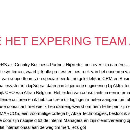
 HET EXPERING TEAM
ls Country Business Partner. Hij vertelt ons over zijn carrière… A
atiesystemen, waarbij ik alle processen bestreek van het opnemen van 
r van supportteams en specialiseerde me geleidelijk in CRM en Busines
rmatiesystemen bij Sopra, daarna in algemene engineering bij Akka Tec
CEO van Altran Belgium. Het leiden van consultants in een internati
illende culturen en ik heb concrete uitdagingen moeten aangaan om al
iase consultant met wie ik heb samengewerkt om hem te helpen zijn we
MARCOS, een voormalige collega bij Akka Technologies, besloot ik 
oor zijn nabijheid tot de Interim Managers en zijn dienstverlening op 
 internationaal aan de weg timmert, let’s go!