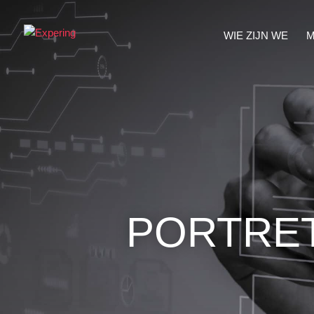
WIE ZIJN WE
M
PORTRET