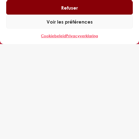
Refuser
Voir les préférences
Cookiebeleid
Privacyverklaring
Tour Cœur Défense, 110 Espl. du Général de Gaulle, 92400
Courbevoie
EXPERING
WIE ZIJN WE
MANAGERS
BEDRIJVEN
REFERENTIES
NIEUWS