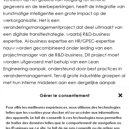
gegevens en de leerbeperkingen, heeft de integratie van
kunstmatige intelligentie een grote impact op de
werkorganisatie. Het is een
veranderingsmanagementproject dat deel uitmaakt van
een digitale transitiestrategie, waarbij R&D-business
expertise, AI-business expertise en HR/GPEC-expertise
nauw worden gecombineerd onder leiding van een
projectmanager van de R&D-business. Dit project moet
worden uitgevoerd met behulp van een Lean
Engineering-aanpak, ondersteund door best practices in
verandermanagement. Terwijl grote industriële groepen al
met hun interne middelen aan een dergelijke aanpak
begonnen zijn, kunnen KMO’s en SMI’s dit nu doen door
Gérer le consentement
een transitiemanager van de R&D-business met een AI-
cultuur in te schakelen, ondersteund door het EXPERING-
Pour offrir les meilleures expériences, nous utilisons des technologies
vaardighedennetwerk en door contact te leggen met AI-
telles que les cookies pour stocker et/ou accéder aux informations
experts uit het formidabele ecosysteem van Franse start-
des appareils. Le fait de consentir à ces technologies nous permettra
de traiter des données telles que le comportement de navigation ou
ups die wereldwijd op het hoogste niveau erkend zijn.
les ID uniques sur ce site. Le fait de ne pas consentir ou de retirer son