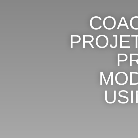
COAC
PROJET
P
MOD
US