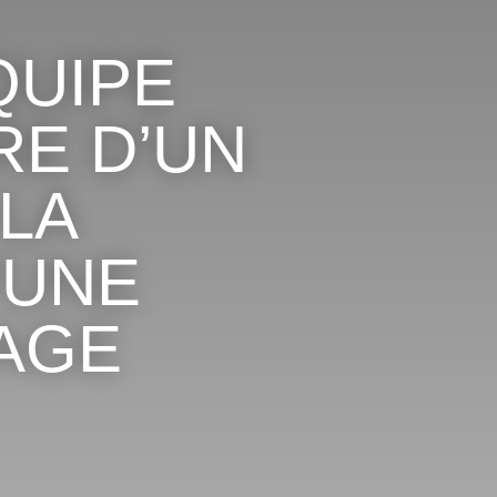
QUIPE
RE D’UN
LA
’UNE
AGE