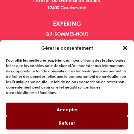
110 Espl. du Général de Gaulle,
92400 Courbevoie
EXPERING
QUI SOMMES-NOUS
MANAGERS
Gérer le consentement
ENTREPRISES
REFERENCES
Pour offrir les meilleures expériences, nous utilisons des technologies
ACTUALITES
telles que les cookies pour stocker et/ou accéder aux informations
des appareils. Le fait de consentir à ces technologies nous permettra
Inscrivez-vous à notre newsletter
de traiter des données telles que le comportement de navigation ou
les ID uniques sur ce site. Le fait de ne pas consentir ou de retirer son
consentement peut avoir un effet négatif sur certaines
caractéristiques et fonctions.
SUIVEZ-NOUS
Accepter
Refuser
© Copyright 2025. Made with ❤ by
Toclic
.
Politique Q3SE
•
Charte Ethique
•
Mentions légales
•