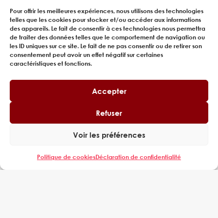
APPORTÉ LE TRAVAIL PARTICIPATIF, LE
NUMÉRIQUE APPORTE LE
Pour offrir les meilleures expériences, nous utilisons des technologies
telles que les cookies pour stocker et/ou accéder aux informations
MANAGEMENT COLLABORATIF.
des appareils. Le fait de consentir à ces technologies nous permettra
de traiter des données telles que le comportement de navigation ou
Les outils digitaux peuvent être aisément implémentés,
les ID uniques sur ce site. Le fait de ne pas consentir ou de retirer son
déployés, si les besoins de l’entreprise, et les attendus du
consentement peut avoir un effet négatif sur certaines
terrain sont exprimés. Pour que cela prenne tout son sens,
caractéristiques et fonctions.
le numérique doit passer de la sphère des spécialistes, des
informaticiens et autres Data Scientist aux collaborateurs.
Accepter
La démystification du vocabulaire est une condition
Refuser
nécessaire pour conduire et accompagner le
changement vers des organisations participatives,
Voir les préférences
collaboratives et donc agiles.
Politique de cookies
Déclaration de confidentialité
J’aurai l’occasion de vous présenter un exemple lors d’un
prochain écrit.
V. FELARDOS