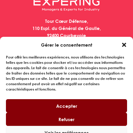
Tour Cœur Défense,
110 Espl. du Général de Gaulle,
92400 Courbevoie
Gérer le consentement
EXPERING
Pour offrir les meilleures expériences, nous utilisons des technologies
QUI SOMMES-NOUS
telles que les cookies pour stocker et/ou accéder aux informations
des appareils. Le fait de consentir à ces technologies nous permettra
MANAGERS
de traiter des données telles que le comportement de navigation ou
ENTREPRISES
les ID uniques sur ce site. Le fait de ne pas consentir ou de retirer son
REFERENCES
consentement peut avoir un effet négatif sur certaines
caractéristiques et fonctions.
ACTUALITES
Inscrivez-vous à notre newsletter
Accepter
Refuser
SUIVEZ-NOUS
Voir les préférences