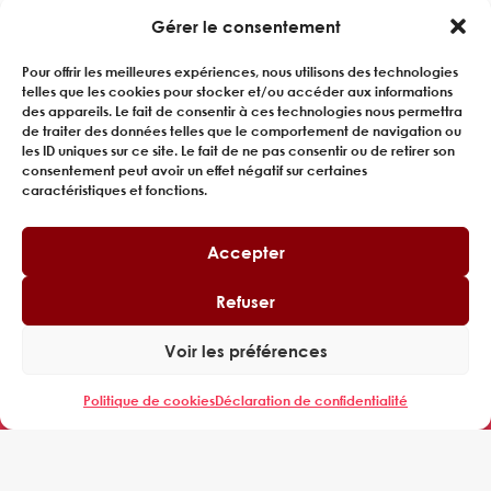
Gérer le consentement
Pour offrir les meilleures expériences, nous utilisons des technologies
telles que les cookies pour stocker et/ou accéder aux informations
des appareils. Le fait de consentir à ces technologies nous permettra
de traiter des données telles que le comportement de navigation ou
les ID uniques sur ce site. Le fait de ne pas consentir ou de retirer son
consentement peut avoir un effet négatif sur certaines
Tour Cœur Défense,
caractéristiques et fonctions.
110 Espl. du Général de Gaulle,
92400 Courbevoie
Accepter
EXPERING
Refuser
QUI SOMMES-NOUS
MANAGERS
Voir les préférences
ENTREPRISES
Politique de cookies
Déclaration de confidentialité
REFERENCES
ACTUALITES
Inscrivez-vous à notre newsletter