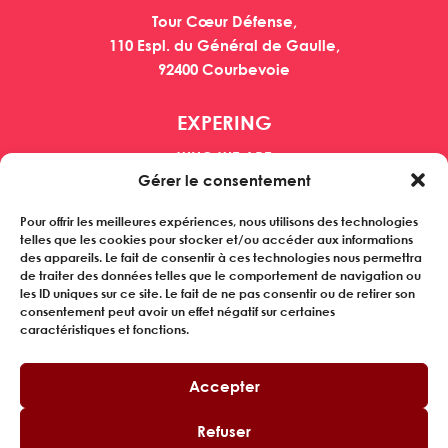
Tour Cœur Défense,
110 Espl. du Général de Gaulle,
92400 Courbevoie
EXPERING
WHO WE ARE
Gérer le consentement
MANAGERS
CUSTOMERS
Pour offrir les meilleures expériences, nous utilisons des technologies
REFERENCES
telles que les cookies pour stocker et/ou accéder aux informations
NEWS
des appareils. Le fait de consentir à ces technologies nous permettra
de traiter des données telles que le comportement de navigation ou
les ID uniques sur ce site. Le fait de ne pas consentir ou de retirer son
Subscribe to our newsletter
consentement peut avoir un effet négatif sur certaines
caractéristiques et fonctions.
FOLLOW US
Accepter
Refuser